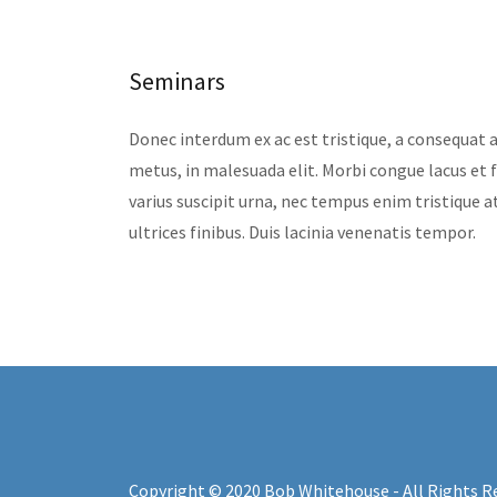
Seminars
Donec interdum ex ac est tristique, a consequat 
metus, in malesuada elit. Morbi congue lacus et fa
varius suscipit urna, nec tempus enim tristique at
ultrices finibus. Duis lacinia venenatis tempor.
Copyright © 2020 Bob Whitehouse - All Rights R